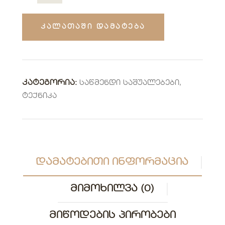
ᲙᲐᲚᲐᲗᲐᲨᲘ ᲓᲐᲛᲐᲢᲔᲑᲐ
ᲙᲐᲢᲔᲒᲝᲠᲘᲐ:
Საწმენდი Საშუალებები
,
Ტექნიკა
ᲓᲐᲛᲐᲢᲔᲑᲘᲗᲘ ᲘᲜᲤᲝᲠᲛᲐᲪᲘᲐ
ᲛᲘᲛᲝᲮᲘᲚᲕᲐ (0)
ᲛᲘᲬᲝᲓᲔᲑᲘᲡ ᲞᲘᲠᲝᲑᲔᲑᲘ