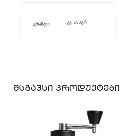
1კგ, 500გრ
გრამაჟი
ᲛᲡᲒᲐᲕᲡᲘ ᲞᲠᲝᲓᲣᲥᲢᲔᲑᲘ