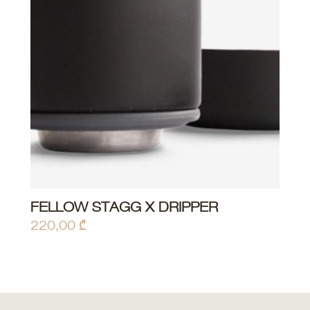
may
be
chosen
on
the
product
page
FELLOW STAGG X DRIPPER
220,00
₾