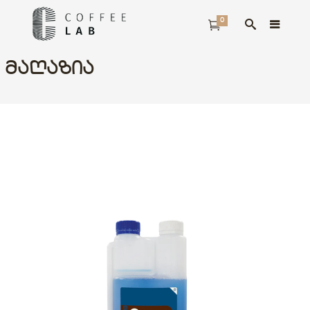
0
ᲛᲐᲦᲐᲖᲘᲐ