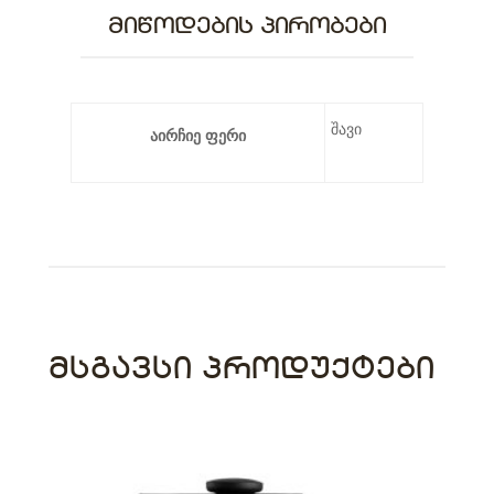
ᲛᲘᲬᲝᲓᲔᲑᲘᲡ ᲞᲘᲠᲝᲑᲔᲑᲘ
შავი
აირჩიე ფერი
ᲛᲡᲒᲐᲕᲡᲘ ᲞᲠᲝᲓᲣᲥᲢᲔᲑᲘ