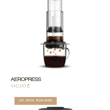
This
AEROPRESS
product
140,00
₾
has
multiple
ᲐᲠ ᲐᲠᲘᲡ ᲛᲐᲠᲐᲒᲨᲘ
variants.
The