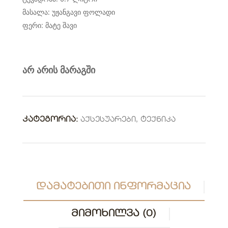
მასალა: უჟანგავი ფოლადი
ფერი: მატე შავი
არ არის მარაგში
ᲙᲐᲢᲔᲒᲝᲠᲘᲐ:
Აქსესუარები
,
Ტექნიკა
ᲓᲐᲛᲐᲢᲔᲑᲘᲗᲘ ᲘᲜᲤᲝᲠᲛᲐᲪᲘᲐ
ᲛᲘᲛᲝᲮᲘᲚᲕᲐ (0)