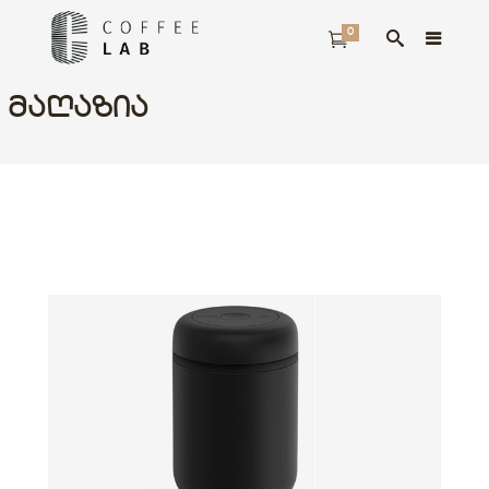
0
ᲛᲐᲦᲐᲖᲘᲐ