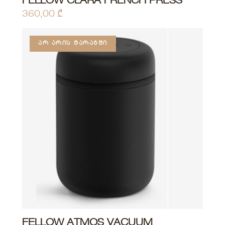
FELLOW CLARA FRENCH PRESS
360,00
₾
ᲐᲠ ᲐᲠᲘᲡ ᲛᲐᲠᲐᲒᲨᲘ
FELLOW ATMOS VACUUM