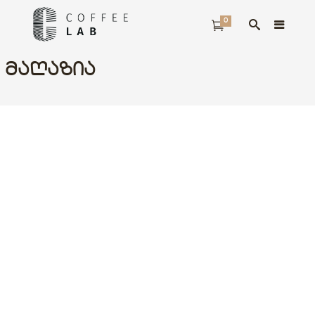
0
ᲛᲐᲦᲐᲖᲘᲐ