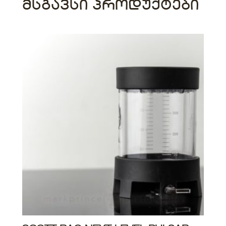
ᲛᲡᲒᲐᲕᲡᲘ ᲞᲠᲝᲓᲣᲥᲢᲔᲑᲘ