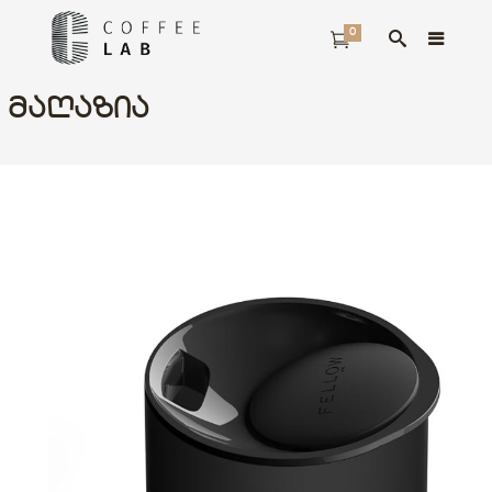
0
ᲛᲐᲦᲐᲖᲘᲐ