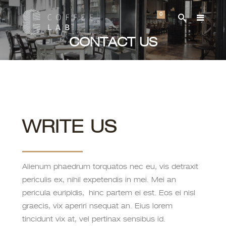
0
CONTACT US
WRITE US
Alienum phaedrum torquatos nec eu, vis detraxit
periculis ex, nihil expetendis in mei. Mei an
pericula euripidis, hinc partem ei est. Eos ei nisl
graecis, vix aperiri nsequat an. Eius lorem
tincidunt vix at, vel pertinax sensibus id.